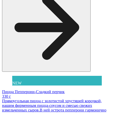
NEW
Пицца Пепперони-Сладкий перчик
330 г
Прямоугольная пицца с золотистой хрустящей корочкой,
нашим фирменным пицца-соусом и смесью свежих
измельченных сыров.В ней острота пепперони гармонично