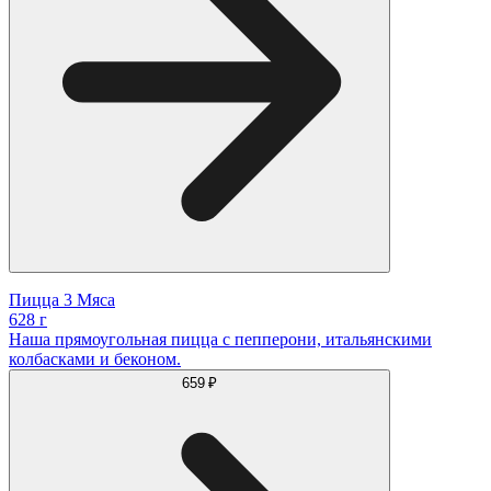
Пицца 3 Мяса
628 г
Наша прямоугольная пицца с пепперони, итальянскими
колбасками и беконом.
659 ₽