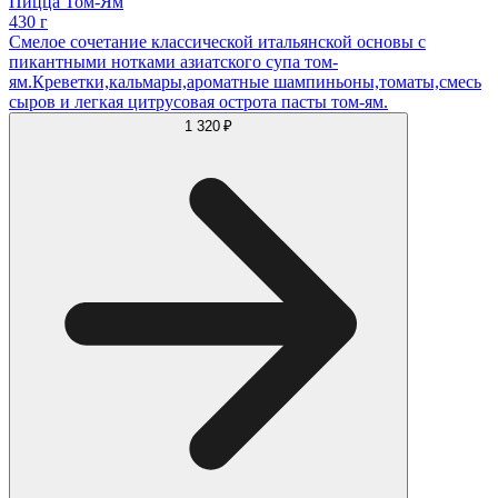
Пицца Том-Ям
430 г
Смелое сочетание классической итальянской основы с
пикантными нотками азиатского супа том-
ям.Креветки,кальмары,ароматные шампиньоны,томаты,смесь
сыров и легкая цитрусовая острота пасты том-ям.
1 320 ₽