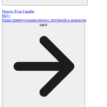
Пицца Хула Гавайи
663 г
Наша прямоугольная пицца с ветчиной и ананасом.
698 ₽