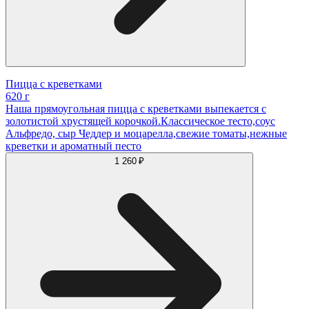
Пицца с креветками
620 г
Наша прямоугольная пицца с креветками выпекается с
золотистой хрустящей корочкой.Классическое тесто,соус
Альфредо, сыр Чеддер и моцарелла,свежие томаты,нежные
креветки и ароматный песто
1 260 ₽