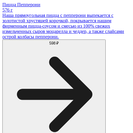
Пицца Пепперони
576 г
Наша прямоугольная пицца с пепперони выпекается с
золотистой хрустящей корочкой, покрывается нашим
фирменным пицца-соусом и смесью из 100% свежих
измельченных сыров моцарелла и чеддер, а также слайсами
острой колбасы пепперони.
598 ₽