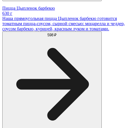
Пицца Цыпленок барбекю
630 г
Наша прямоугольная пицца Цыпленок барбекю готовится
томатным пицца-соусом, сырной смесью: моцарелла и чеддер,
соусом барбекю, курицей, красным луком и томатами.
598 ₽