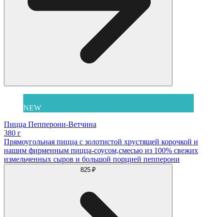
NEW
Пицца Пепперони-Ветчина
380 г
Прямоугольная пицца с золотистой хрустящей корочкой и
нашим фирменным пицца-соусом,смесью из 100% свежих
измельченных сыров и большой порцией пепперони
825 ₽