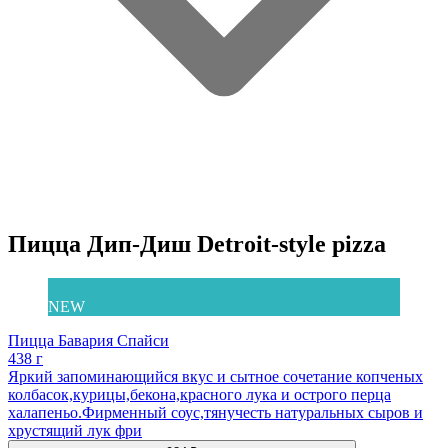
Пицца Дип-Диш Detroit-style pizza
NEW
Пицца Бавария Спайси
438 г
Яркий запоминающийся вкус и сытное сочетание копченых
колбасок,курицы,бекона,красного лука и острого перца
халапеньо.Фирменный соус,тянучесть натуральных сыров и
хрустящий лук фри