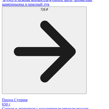
шампиньоны и красный лук
726 ₽
Пицца Суприм
650 г
Сочная и ароматная с насыщенным мясным вкусом