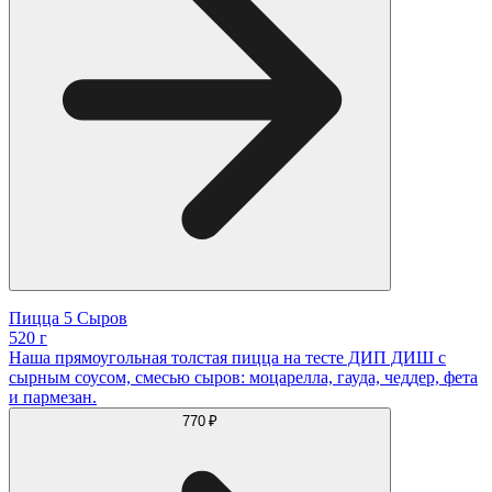
Пицца 5 Сыров
520 г
Наша прямоугольная толстая пицца на тесте ДИП ДИШ с
сырным соусом, смесью сыров: моцарелла, гауда, чеддер, фета
и пармезан.
770 ₽