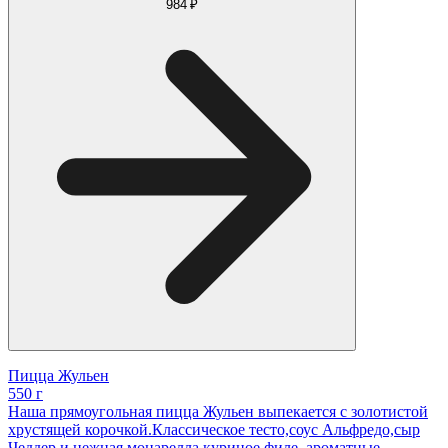
984 ₽
Пицца Жульен
550 г
Наша прямоугольная пицца Жульен выпекается с золотистой
хрустящей корочкой.Классическое тесто,соус Альфредо,сыр
Чеддер и нежная моцарелла,куриное филе, ароматные