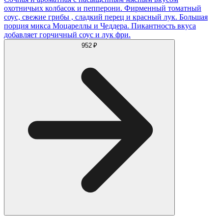
охотничьих колбасок и пепперони. Фирменный томатный
соус, свежие грибы , сладкий перец и красный лук. Большая
порция микса Моцареллы и Чеддера. Пикантность вкуса
добавляет горчичный соус и лук фри.
952 ₽