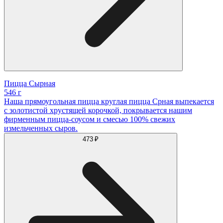
Пицца Сырная
546 г
Наша прямоугольная пицца круглая пицца Срная выпекается
с золотистой хрустящей корочкой, покрывается нашим
фирменным пицца-соусом и смесью 100% свежих
измельченных сыров.
473 ₽