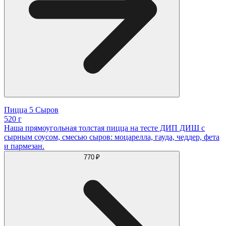
Пицца 5 Сыров
520 г
Наша прямоугольная толстая пицца на тесте ДИП ДИШ с
сырным соусом, смесью сыров: моцарелла, гауда, чеддер, фета
и пармезан.
770 ₽