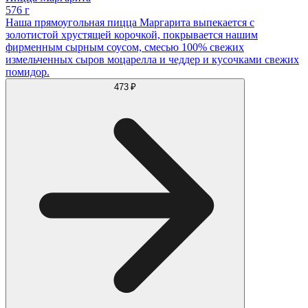
576 г
Наша прямоугольная пицца Маргарита выпекается с
золотистой хрустящей корочкой, покрывается нашим
фирменным сырным соусом, смесью 100% свежих
измельченных сыров моцарелла и чеддер и кусочками свежих
помидор.
473 ₽