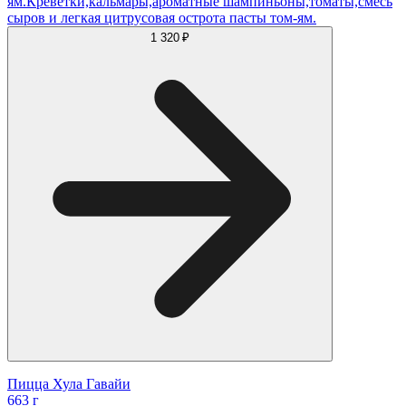
ям.Креветки,кальмары,ароматные шампиньоны,томаты,смесь
сыров и легкая цитрусовая острота пасты том-ям.
1 320 ₽
Пицца Хула Гавайи
663 г