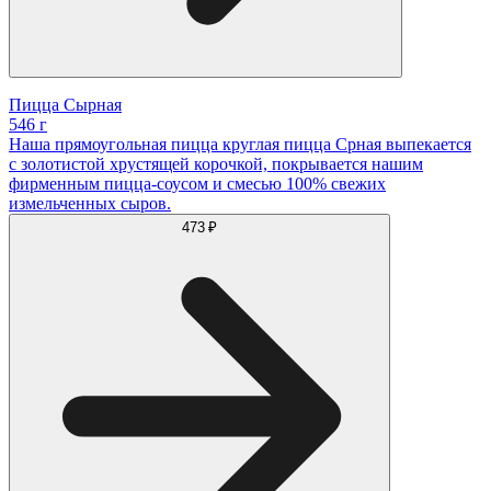
Пицца Сырная
546 г
Наша прямоугольная пицца круглая пицца Срная выпекается
с золотистой хрустящей корочкой, покрывается нашим
фирменным пицца-соусом и смесью 100% свежих
измельченных сыров.
473 ₽