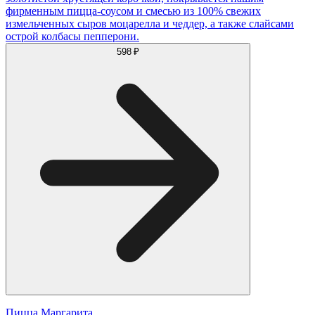
фирменным пицца-соусом и смесью из 100% свежих
измельченных сыров моцарелла и чеддер, а также слайсами
острой колбасы пепперони.
598 ₽
Пицца Маргарита