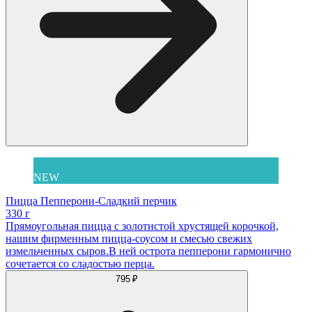
NEW
Пицца Пепперони-Сладкий перчик
330 г
Прямоугольная пицца с золотистой хрустящей корочкой,
нашим фирменным пицца-соусом и смесью свежих
измельченных сыров.В ней острота пепперони гармонично
сочетается со сладостью перца.
795 ₽