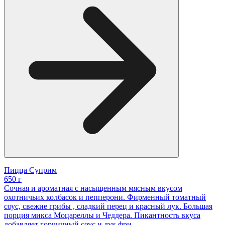
Пицца Суприм
650 г
Сочная и ароматная с насыщенным мясным вкусом
охотничьих колбасок и пепперони. Фирменный томатный
соус, свежие грибы , сладкий перец и красный лук. Большая
порция микса Моцареллы и Чеддера. Пикантность вкуса
добавляет горчичный соус и лук фри.