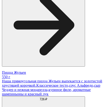
Пицца Жульен
550 г
Наша прямоугольная пицца Жульен выпекается с золотистой
хрустящей корочкой.Классическое тесто,соус Альфредо,сыр
Чеддер и нежная моцарелла,куриное филе, ароматные
шампиньоны и красный лук
726 ₽