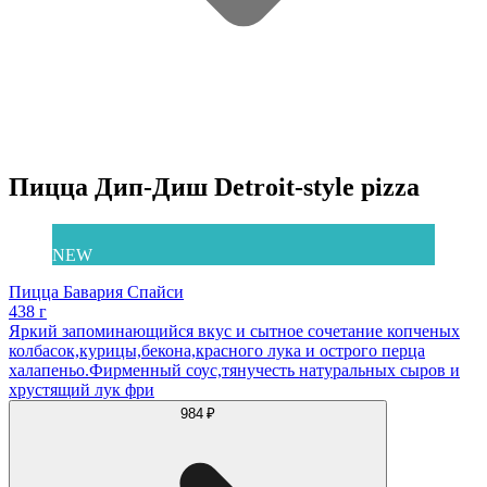
Пицца Дип-Диш Detroit-style pizza
NEW
Пицца Бавария Спайси
438 г
Яркий запоминающийся вкус и сытное сочетание копченых
колбасок,курицы,бекона,красного лука и острого перца
халапеньо.Фирменный соус,тянучесть натуральных сыров и
хрустящий лук фри
984 ₽