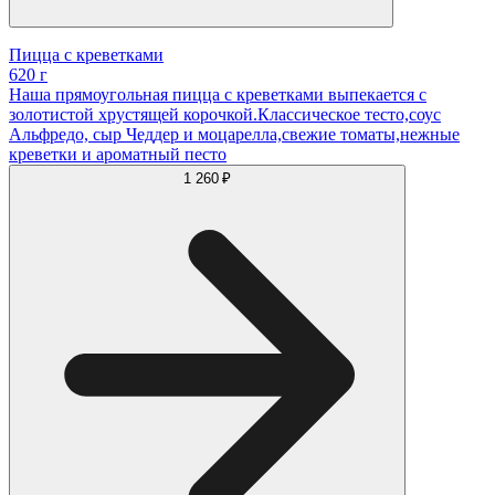
Пицца с креветками
620 г
Наша прямоугольная пицца с креветками выпекается с
золотистой хрустящей корочкой.Классическое тесто,соус
Альфредо, сыр Чеддер и моцарелла,свежие томаты,нежные
креветки и ароматный песто
1 260 ₽