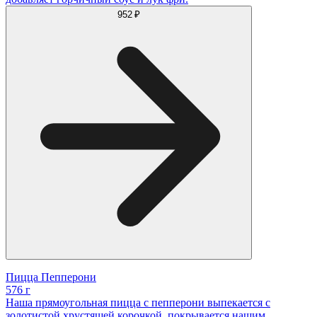
952 ₽
Пицца Пепперони
576 г
Наша прямоугольная пицца с пепперони выпекается с
золотистой хрустящей корочкой, покрывается нашим