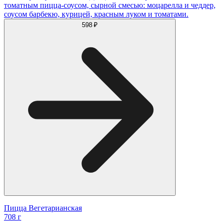
томатным пицца-соусом, сырной смесью: моцарелла и чеддер,
соусом барбекю, курицей, красным луком и томатами.
598 ₽
Пицца Вегетарианская
708 г