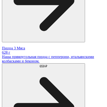
Пицца 3 Мяса
628 г
Наша прямоугольная пицца с пепперони, итальянскими
колбасками и беконом.
659 ₽