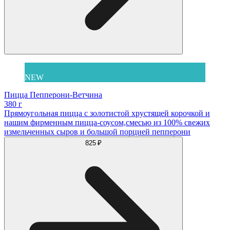
NEW
Пицца Пепперони-Ветчина
380 г
Прямоугольная пицца с золотистой хрустящей корочкой и
нашим фирменным пицца-соусом,смесью из 100% свежих
измельченных сыров и большой порцией пепперони
825 ₽