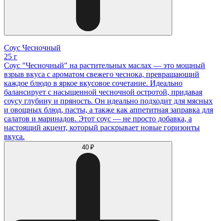
Соус Чесночный
25 г
Соус "Чесночный" на растительных маслах — это мощный
взрыв вкуса с ароматом свежего чеснока, превращающий
каждое блюдо в яркое вкусовое сочетание. Идеально
балансирует с насыщенной чесночной остротой, придавая
соусу глубину и пряность. Он идеально подходит для мясных
и овощных блюд, пасты, а также как аппетитная заправка для
салатов и маринадов. Этот соус — не просто добавка, а
настоящий акцент, который раскрывает новые горизонты
вкуса.
40 ₽