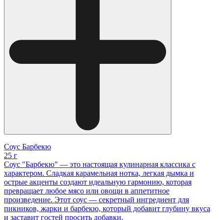
Соус Барбекю
25 г
Соус "Барбекю" — это настоящая кулинарная классика с
характером. Сладкая карамельная нотка, легкая дымка и
острые акценты создают идеальную гармонию, которая
превращает любое мясо или овощи в аппетитное
произведение. Этот соус — секретный ингредиент для
пикников, жарки и барбекю, который добавит глубину вкуса
и заставит гостей просить добавки.