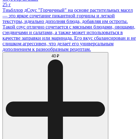
25 г
Тиьбллор дСоус "Горчичный" на основе растительных масел
— это яркое сочетание пикантной горчицы и легкой
текстуры, идеально дополняя блюда, добавляя им остроты.
Такой соус отлично сочетается с мясными блюдами, овощами,
сэндвичами и салатами, а также может использоваться в
качестве заправки или маринада. Его вкус сбалансирован и не
слишком агрессивен, что делает его универсальным
дополнением к разнообразным рецептам.
40 ₽