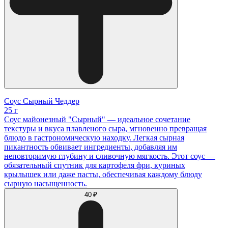
Соус Сырный Чеддер
25 г
Соус майонезный "Сырный" — идеальное сочетание
текстуры и вкуса плавленого сыра, мгновенно превращая
блюдо в гастрономическую находку. Легкая сырная
пикантность обвивает ингредиенты, добавляя им
неповторимую глубину и сливочную мягкость. Этот соус —
обязательный спутник для картофеля фри, куриных
крылышек или даже пасты, обеспечивая каждому блюду
сырную насыщенность.
40 ₽