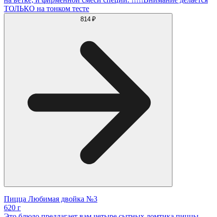
ТОЛЬКО на тонком тесте
814 ₽
Пицца Любимая двойка №3
620 г
Это блюдо предлагает вам четыре сытных ломтика пиццы