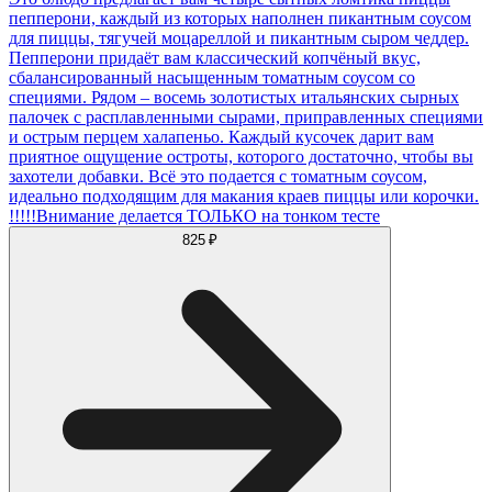
пепперони, каждый из которых наполнен пикантным соусом
для пиццы, тягучей моцареллой и пикантным сыром чеддер.
Пепперони придаёт вам классический копчёный вкус,
сбалансированный насыщенным томатным соусом со
специями. Рядом – восемь золотистых итальянских сырных
палочек с расплавленными сырами, приправленных специями
и острым перцем халапеньо. Каждый кусочек дарит вам
приятное ощущение остроты, которого достаточно, чтобы вы
захотели добавки. Всё это подается с томатным соусом,
идеально подходящим для макания краев пиццы или корочки.
!!!!!Внимание делается ТОЛЬКО на тонком тесте
825 ₽