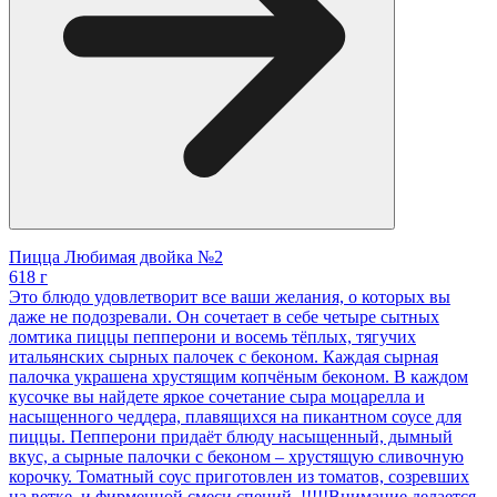
Пицца Любимая двойка №2
618 г
Это блюдо удовлетворит все ваши желания, о которых вы
даже не подозревали. Он сочетает в себе четыре сытных
ломтика пиццы пепперони и восемь тёплых, тягучих
итальянских сырных палочек с беконом. Каждая сырная
палочка украшена хрустящим копчёным беконом. В каждом
кусочке вы найдете яркое сочетание сыра моцарелла и
насыщенного чеддера, плавящихся на пикантном соусе для
пиццы. Пепперони придаёт блюду насыщенный, дымный
вкус, а сырные палочки с беконом – хрустящую сливочную
корочку. Томатный соус приготовлен из томатов, созревших
на ветке, и фирменной смеси специй. !!!!!Внимание делается