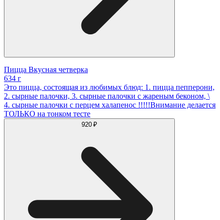
Пицца Вкусная четверка
634 г
Это пицца, состоящая из любимых блюд: 1. пицца пепперони,
2. сырные палочки, 3. сырные палочки с жареным беконом, \
4. сырные палочки с перцем халапенос !!!!!Внимание делается
ТОЛЬКО на тонком тесте
920 ₽